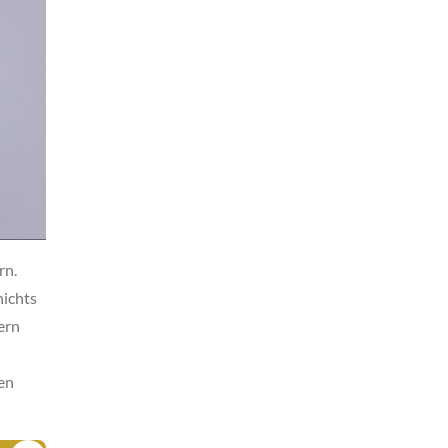
rn.
nichts
ern
en