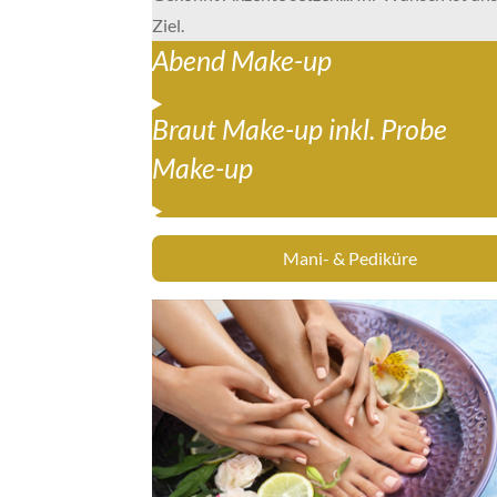
Ziel.
Abend Make-up
Braut Make-up inkl. Probe
Make-up
Mani- & Pediküre