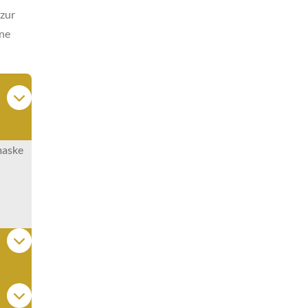
 zur
ine
maske