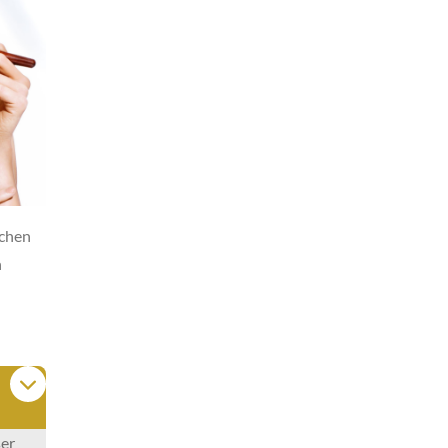
schen
n
ser